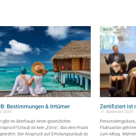
B: Bestimmungen & Irrtümer
Zertifiziert ist
ar 2026
11. September 2025
 gibt es überhaupt einen gesetzlichen
Personalengpässe,
nspruch?Urlaub ist kein „Extra“, das eine Praxis
Fluktuation gehören
ig gewährt. Der Anspruch auf Erholungsurlaub ist
zum Alltag. Währen