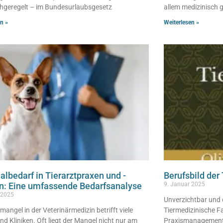
chgeregelt – im Bundesurlaubsgesetz
allem medizinisch g
n »
Weiterlesen »
albedarf in Tierarztpraxen und -
Berufsbild de
en: Eine umfassende Bedarfsanalyse
9. Januar 2025
 2025
Unverzichtbar und 
mangel in der Veterinärmedizin betrifft viele
Tiermedizinische F
nd Kliniken. Oft liegt der Mangel nicht nur am
Praxismanagement: E