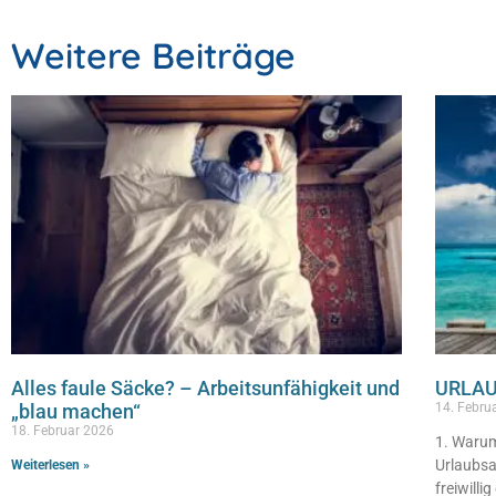
Weitere Beiträge
Alles faule Säcke? – Arbeitsunfähigkeit und
URLAU
„blau machen“
14. Febru
18. Februar 2026
1. Warum
Urlaubsa
Weiterlesen »
freiwill