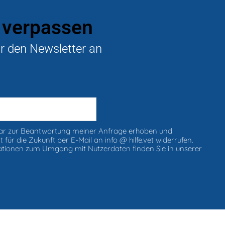
 verpassen
ür den Newsletter an
ar zur Beantwortung meiner Anfrage erhoben und
 für die Zukunft per E-Mail an info @ hilfe.vet widerrufen.
ationen zum Umgang mit Nutzerdaten finden Sie in unserer